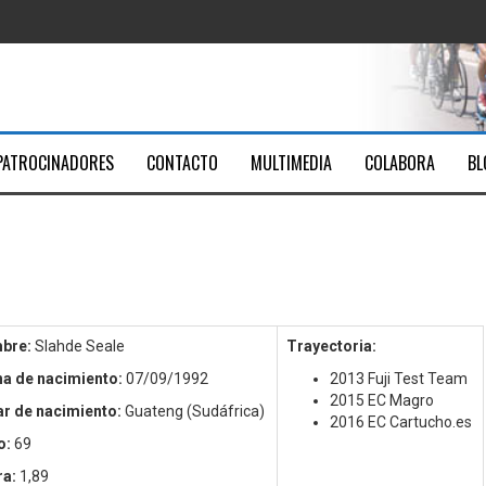
ica Santa Ana
Youtube
men
PATROCINADORES
CONTACTO
MULTIMEDIA
COLABORA
BL
7
bre:
Slahde Seale
Trayectoria:
a de nacimiento:
07/09/1992
2013 Fuji Test Team
2015 EC Magro
r de nacimiento:
Guateng (Sudáfrica)
2016 EC Cartucho.es
o:
69
ra:
1,89