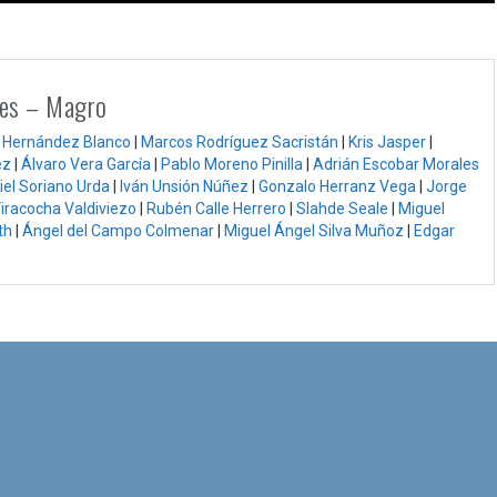
.es – Magro
r Hernández Blanco
|
Marcos Rodríguez Sacristán
|
Kris Jasper
|
ez
|
Álvaro Vera García
|
Pablo Moreno Pinilla
|
Adrián Escobar Morales
iel Soriano Urda
|
Iván Unsión Núñez
|
Gonzalo Herranz Vega
|
Jorge
iracocha Valdiviezo
|
Rubén Calle Herrero
|
Slahde Seale
|
Miguel
th
|
Ángel del Campo Colmenar
|
Miguel Ángel Silva Muñoz
|
Edgar