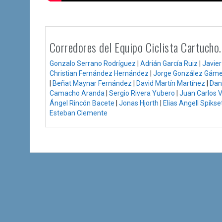
Corredores del Equipo Ciclista Cartucho
Gonzalo Serrano Rodríguez
|
Adrián García Ruiz
|
Javie
Christian Fernández Hernández
|
Jorge González Gám
|
Beñat Maynar Fernández
|
David Martín Martínez
|
Dan
Camacho Aranda
|
Sergio Rivera Yubero
|
Juan Carlos V
Ángel Rincón Bacete
|
Jonas Hjorth
|
Elias Angell Spikse
Esteban Clemente