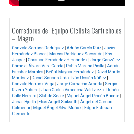
Corredores del Equipo Ciclista Cartucho.es
– Magro
Gonzalo Serrano Rodríguez
|
Adrián García Ruiz
|
Javier
Hernández Blanco
|
Marcos Rodríguez Sacristán
|
Kris
Jasper
|
Christian Fernández Hernández
|
Jorge González
Gámez
|
Álvaro Vera García
|
Pablo Moreno Pinilla
|
Adrián
Escobar Morales
|
Beñat Maynar Fernández
|
David Martín
Martínez
|
Daniel Soriano Urda
|
Iván Unsión Núñez
|
Gonzalo Herranz Vega
|
Jorge Camacho Aranda
|
Sergio
Rivera Yubero
|
Juan Carlos Viracocha Valdiviezo
|
Rubén
Calle Herrero
|
Slahde Seale
|
Miguel Ángel Rincón Bacete
|
Jonas Hjorth
|
Elias Angell Spikseth
|
Ángel del Campo
Colmenar
|
Miguel Ángel Silva Muñoz
|
Edgar Esteban
Clemente