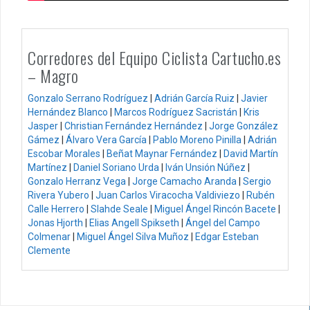
Corredores del Equipo Ciclista Cartucho.es
– Magro
Gonzalo Serrano Rodríguez
|
Adrián García Ruiz
|
Javier
Hernández Blanco
|
Marcos Rodríguez Sacristán
|
Kris
Jasper
|
Christian Fernández Hernández
|
Jorge González
Gámez
|
Álvaro Vera García
|
Pablo Moreno Pinilla
|
Adrián
Escobar Morales
|
Beñat Maynar Fernández
|
David Martín
Martínez
|
Daniel Soriano Urda
|
Iván Unsión Núñez
|
Gonzalo Herranz Vega
|
Jorge Camacho Aranda
|
Sergio
Rivera Yubero
|
Juan Carlos Viracocha Valdiviezo
|
Rubén
Calle Herrero
|
Slahde Seale
|
Miguel Ángel Rincón Bacete
|
Jonas Hjorth
|
Elias Angell Spikseth
|
Ángel del Campo
Colmenar
|
Miguel Ángel Silva Muñoz
|
Edgar Esteban
Clemente