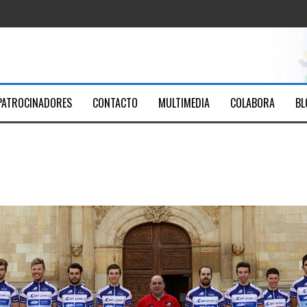
ica Santa Ana
Youtube
men
PATROCINADORES
CONTACTO
MULTIMEDIA
COLABORA
BL
7