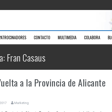
ica Santa Ana
Youtube
men
PATROCINADORES
CONTACTO
MULTIMEDIA
COLABORA
BL
7
a: Fran Casaus
Vuelta a la Provincia de Alicante
 2017
Marketing