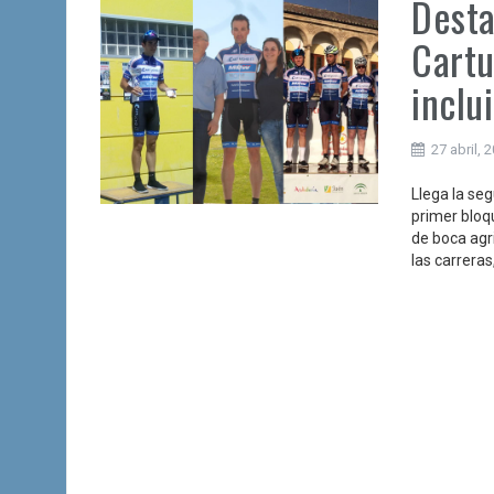
Desta
Cartu
inclu
27 abril, 
Llega la se
primer bloq
de boca agr
las carreras