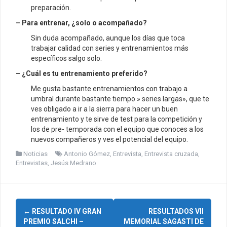
preparación.
– Para entrenar, ¿solo o acompañado?
Sin duda acompañado, aunque los días que toca
trabajar calidad con series y entrenamientos más
específicos salgo solo.
– ¿Cuál es tu entrenamiento preferido?
Me gusta bastante entrenamientos con trabajo a
umbral durante bastante tiempo » series largas», que te
ves obligado a ir a la sierra para hacer un buen
entrenamiento y te sirve de test para la competición y
los de pre- temporada con el equipo que conoces a los
nuevos compañeros y ves el potencial del equipo.
Noticias
Antonio Gómez
,
Entrevista
,
Entrevista cruzada
,
Entrevistas
,
Jesús Medrano
N
←
RESULTADO IV GRAN
RESULTADOS VII
PREMIO SALCHI –
MEMORIAL SAGASTI DE