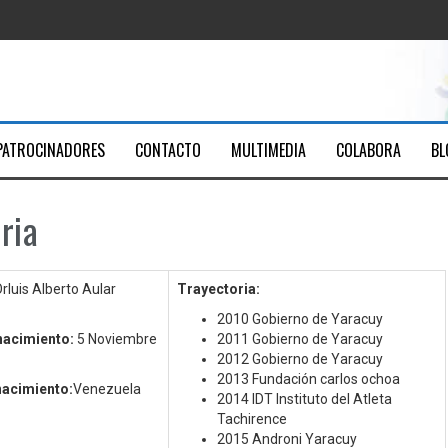
ica Santa Ana
Youtube
men
PATROCINADORES
CONTACTO
MULTIMEDIA
COLABORA
BL
7
ria
rluis Alberto Aular
Trayectoria:
2010 Gobierno de Yaracuy
nacimiento:
5 Noviembre
2011 Gobierno de Yaracuy
2012 Gobierno de Yaracuy
2013 Fundación carlos ochoa
nacimiento:
Venezuela
2014 IDT Instituto del Atleta
Tachirence
2015 Androni Yaracuy