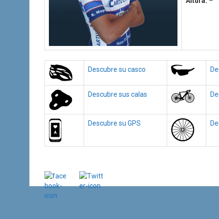
Altura:
–
Descubre su casco
De
Descubre sus calas
De
Descubre su GPS
De