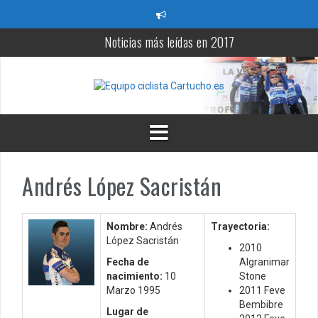
S
a
l
Noticias más leídas en 2017
t
a
Victoria de Leangel Linarez en la XV Clásica Santa Ana
r
a
5 videos más vistos en nuestro canal de Youtube
l
c
Resultados de XIV Trofeo Virgen del Carmen
o
n
Prueba Loinaz Memorial Ion Lazkano 2017
t
Andrés López Sacristán
Ciclistas más buscados en nuestra web
e
n
i
d
Nombre:
Andrés
Trayectoria:
o
López Sacristán
2010
Fecha de
Algranimar
nacimiento:
10
Stone
Marzo 1995
2011 Feve
Bembibre
Lugar de