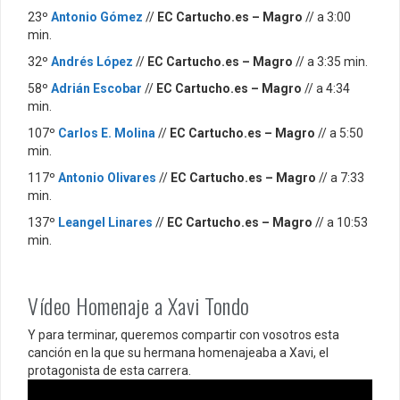
23º
Antonio Gómez
//
EC Cartucho.es – Magro
// a 3:00
min.
32º
Andrés López
//
EC Cartucho.es – Magro
// a 3:35 min.
58º
Adrián Escobar
//
EC Cartucho.es – Magro
// a 4:34
min.
107º
Carlos E. Molina
//
EC Cartucho.es – Magro
// a 5:50
min.
117º
Antonio Olivares
//
EC Cartucho.es – Magro
// a 7:33
min.
137º
Leangel Linares
//
EC Cartucho.es – Magro
// a 10:53
min.
Vídeo Homenaje a Xavi Tondo
Y para terminar, queremos compartir con vosotros esta
canción en la que su hermana homenajeaba a Xavi, el
protagonista de esta carrera.