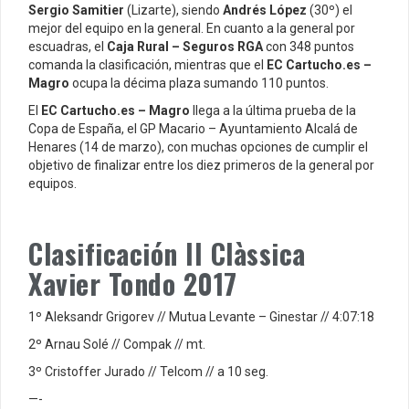
Sergio Samitier
(Lizarte), siendo
Andrés López
(30º) el
mejor del equipo en la general. En cuanto a la general por
escuadras, el
Caja Rural – Seguros RGA
con 348 puntos
comanda la clasificación, mientras que el
EC Cartucho.es –
Magro
ocupa la décima plaza sumando 110 puntos.
El
EC Cartucho.es – Magro
llega a la última prueba de la
Copa de España, el GP Macario – Ayuntamiento Alcalá de
Henares (14 de marzo), con muchas opciones de cumplir el
objetivo de finalizar entre los diez primeros de la general por
equipos.
Clasificación II Clàssica
Xavier Tondo 2017
1º Aleksandr Grigorev // Mutua Levante – Ginestar // 4:07:18
2º Arnau Solé // Compak // mt.
3º Cristoffer Jurado // Telcom // a 10 seg.
—-