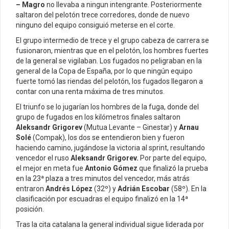
– Magro
no llevaba a ningun intengrante. Posteriormente
saltaron del pelotón trece corredores, donde de nuevo
ninguno del equipo consiguió meterse en el corte.
El grupo intermedio de trece y el grupo cabeza de carrera se
fusionaron, mientras que en el pelotón, los hombres fuertes
de la general se vigilaban. Los fugados no peligraban en la
general de la Copa de España, por lo que ningún equipo
fuerte tomó las riendas del pelotón, los fugados llegaron a
contar con una renta máxima de tres minutos.
El triunfo se lo jugarían los hombres de la fuga, donde del
grupo de fugados en los kilómetros finales saltaron
Aleksandr Grigorev
(Mutua Levante – Ginestar) y
Arnau
Solé
(Compak), los dos se entendieron bien y fueron
haciendo camino, jugándose la victoria al sprint, resultando
vencedor el ruso
Aleksandr Grigorev.
Por parte del equipo,
el mejor en meta fue
Antonio Gómez
que finalizó la prueba
en la 23ª plaza a tres minutos del vencedor, más atrás
entraron
Andrés López
(32º) y
Adrián Escobar
(58º). En la
clasificación por escuadras el equipo finalizó en la 14ª
posición.
Tras la cita catalana la general individual sigue liderada por